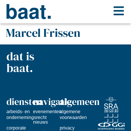
Marcel Frissen
dat is
baat.
diensten
navigatie
algemeen
arbeids- en
evenementen
algemene
ondernemingsrecht
voorwaarden
nieuws
corporate
privacy