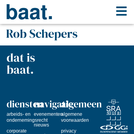
Rob Schepers
dat is
baat.
diensten
navigatie
algemeen
arbeids- en
evenementen
algemene
ondernemingsrecht
voorwaarden
nieuws
corporate
privacy