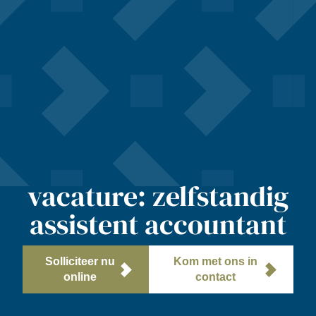
vacature: zelfstandig
assistent accountant
Solliciteer nu
Kom met ons in
online
contact